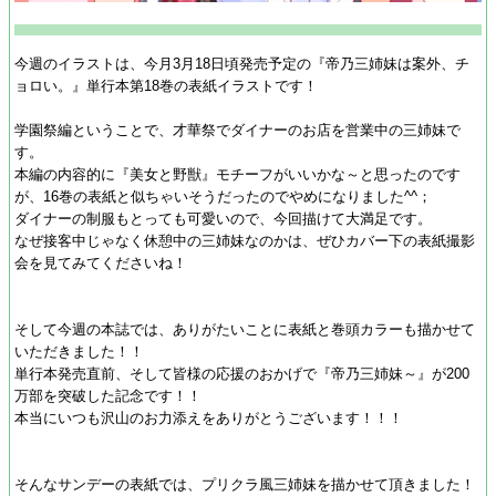
今週のイラストは、今月3月18日頃発売予定の『帝乃三姉妹は案外、チ
ョロい。』単行本第18巻の表紙イラストです！
学園祭編ということで、才華祭でダイナーのお店を営業中の三姉妹で
す。
本編の内容的に『美女と野獣』モチーフがいいかな～と思ったのです
が、16巻の表紙と似ちゃいそうだったのでやめになりました^^；
ダイナーの制服もとっても可愛いので、今回描けて大満足です。
なぜ接客中じゃなく休憩中の三姉妹なのかは、ぜひカバー下の表紙撮影
会を見てみてくださいね！
そして今週の本誌では、ありがたいことに表紙と巻頭カラーも描かせて
いただきました！！
単行本発売直前、そして皆様の応援のおかげで『帝乃三姉妹～』が200
万部を突破した記念です！！
本当にいつも沢山のお力添えをありがとうございます！！！
そんなサンデーの表紙では、プリクラ風三姉妹を描かせて頂きました！