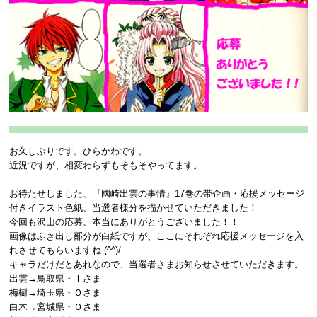
お久しぶりです。ひらかわです。
近況ですが、相変わらずもそもそやってます。
お待たせしました、『國崎出雲の事情』17巻の帯企画・応援メッセージ
付きイラスト色紙、当選者様分を描かせていただきました！
今回も沢山の応募、本当にありがとうございました！！
画像はふき出し部分が白紙ですが、ここにそれぞれ応援メッセージを入
れさせてもらいますね (^^)/
キャラだけだとあれなので、当選者さまお知らせさせていただきます。
出雲→鳥取県・Ｉさま
梅樹→埼玉県・Ｏさま
白木→宮城県・Ｏさま