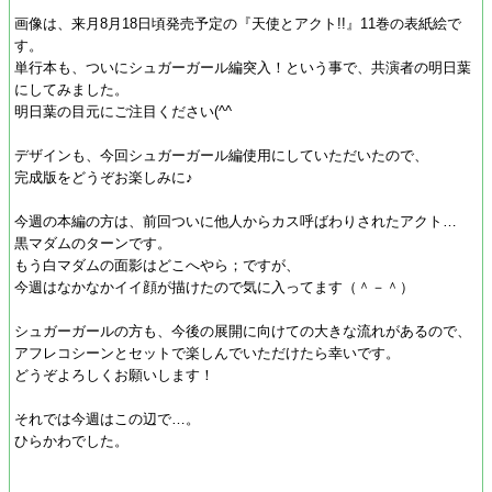
画像は、来月8月18日頃発売予定の『天使とアクト!!』11巻の表紙絵で
す。
単行本も、ついにシュガーガール編突入！という事で、共演者の明日葉
にしてみました。
明日葉の目元にご注目ください(^^ゞ
デザインも、今回シュガーガール編使用にしていただいたので、
完成版をどうぞお楽しみに♪
今週の本編の方は、前回ついに他人からカス呼ばわりされたアクト…
黒マダムのターンです。
もう白マダムの面影はどこへやら；ですが、
今週はなかなかイイ顔が描けたので気に入ってます（＾－＾）
シュガーガールの方も、今後の展開に向けての大きな流れがあるので、
アフレコシーンとセットで楽しんでいただけたら幸いです。
どうぞよろしくお願いします！
それでは今週はこの辺で…。
ひらかわでした。