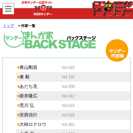
WEBサンデー
トップ
> 作家一覧
まんが家バックステージ
サンデー
■
青山剛昌
Vol.010
作家陣
■
東 毅
Vol.135
■
あだち充
Vol.039
■
新井隆広
Vol.012
■
荒川 弘
Vol.010
■
安西信行
Vol.018
■
大柿ロクロウ
Vol.001