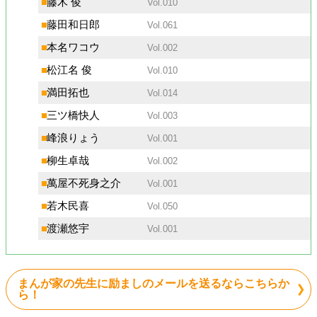
■
藤木 俊
Vol.010
■
藤田和日郎
Vol.061
■
本名ワコウ
Vol.002
■
松江名 俊
Vol.010
■
満田拓也
Vol.014
■
三ツ橋快人
Vol.003
■
峰浪りょう
Vol.001
■
柳生卓哉
Vol.002
■
萬屋不死身之介
Vol.001
■
若木民喜
Vol.050
■
渡瀬悠宇
Vol.001
まんが家の先生に励ましのメールを送るならこちらか
ら！