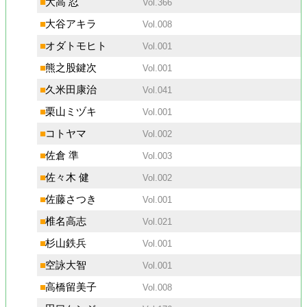
■
大高 忍
Vol.366
■
大谷アキラ
Vol.008
■
オダトモヒト
Vol.001
■
熊之股鍵次
Vol.001
■
久米田康治
Vol.041
■
栗山ミヅキ
Vol.001
■
コトヤマ
Vol.002
■
佐倉 準
Vol.003
■
佐々木 健
Vol.002
■
佐藤さつき
Vol.001
■
椎名高志
Vol.021
■
杉山鉄兵
Vol.001
■
空詠大智
Vol.001
■
高橋留美子
Vol.008