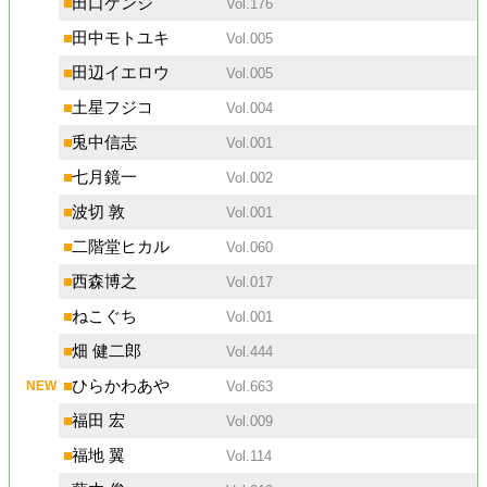
■
田口ケンジ
Vol.176
■
田中モトユキ
Vol.005
■
田辺イエロウ
Vol.005
■
土星フジコ
Vol.004
■
兎中信志
Vol.001
■
七月鏡一
Vol.002
■
波切 敦
Vol.001
■
二階堂ヒカル
Vol.060
■
西森博之
Vol.017
■
ねこぐち
Vol.001
■
畑 健二郎
Vol.444
■
ひらかわあや
Vol.663
■
福田 宏
Vol.009
■
福地 翼
Vol.114