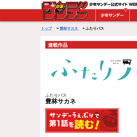
WEBサンデー
トップ
>
豊林サカネ
> ふたりバス
連載作品
ふたりバス
豊林サカネ
第1話を読む