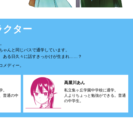
ラクター
平。
ちゃんと同じバスで通学しています。
、ある日久々に話すきっかけが生まれ……？
コメディー。
高屋川あん
学。
私立集ヶ丘学園中学校に通学。
、普通の中
人よりちょっと勉強ができる。普通
の中学生。