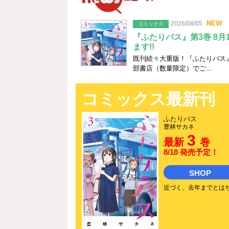
Newsニュース
2026/08/05
コミックス
『ふたりバス』第3巻 8
ます!!
既刊続々大重版！『ふたりバス』
部書店（数量限定）でご...
コミックス最新刊
ふたりバス
豊林サカネ
3
最新
巻
8/18 発売予定！
SHOP
近づく、去年までとはち