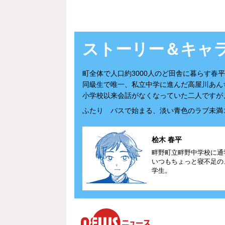
ストーリー
＆キャ
町全体で人口約3000人のど田舎に暮らす春
同級生で唯一、私立中学に進んだ高屋川あん
小学校以来会話がなくなっていた二人ですが
ふたり バスで始まる、淡い青色のラブ未満
桧木 春平
畔野町立畔野中学校に通
いつもちょっと寝不足の
学生。