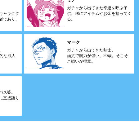
ミア
ガチャから出てきた幸運を呼ぶ子
キャラクタ
供。稀にアイテムやお金を拾ってく
者であり、
る。
マーク
。
ガチャから出てきた剣士。
般的な成人
頑丈で腕力が強い。20歳。そこそ
こ戦いが得意。
パス婆。
に直接語り