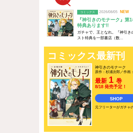
Newsニュース
2026/08/05
コミックス
『神引きのモナーク』第1
特典あります!!
ガチャで、王となれ。『神引きの
スト特典を一部書店（数...
コミックス最新刊
神引きのモナーク
原作：杉浦次郎／作画
1
最新
巻
8/18 発売予定！
SHOP
元フリーターがガチャ