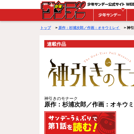
WEBサンデー
トップ
>
原作：杉浦次郎／作画：オキウミレイ
> 神
連載作品
神引きのモナーク
原作：杉浦次郎／作画：オキウミ