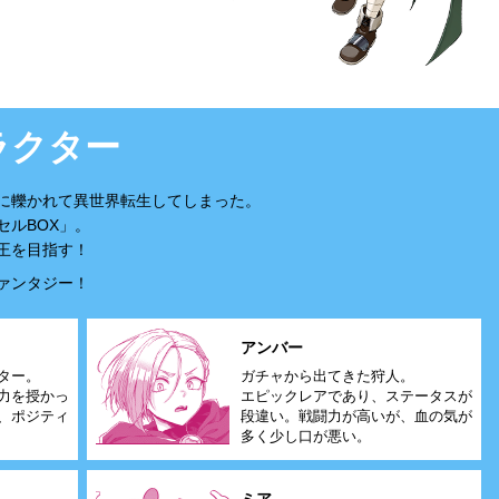
ラクター
に轢かれて異世界転生してしまった。
ルBOX」。
王を目指す！
ァンタジー！
アンバー
ター。
ガチャから出てきた狩人。
力を授かっ
エピックレアであり、ステータスが
、ポジティ
段違い。戦闘力が高いが、血の気が
多く少し口が悪い。