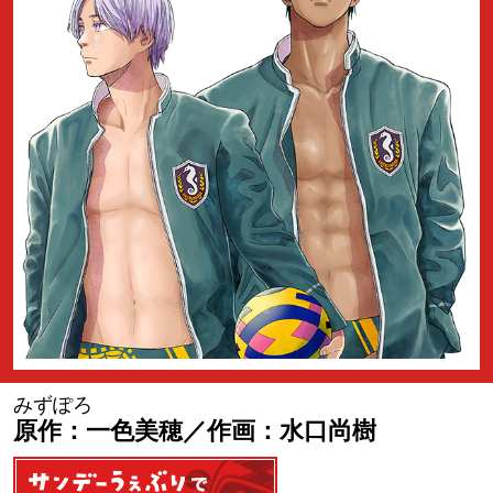
みずぽろ
原作：一色美穂／作画：水口尚樹