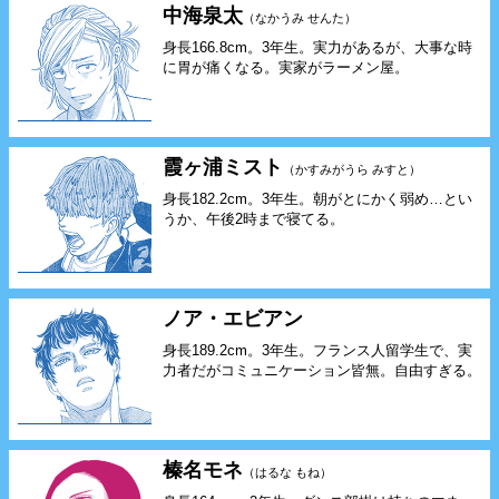
中海泉太
（なかうみ せんた）
身長166.8cm。3年生。実力があるが、大事な時
に胃が痛くなる。実家がラーメン屋。
霞ヶ浦ミスト
（かすみがうら みすと）
身長182.2cm。3年生。朝がとにかく弱め…とい
うか、午後2時まで寝てる。
ノア・エビアン
身長189.2cm。3年生。フランス人留学生で、実
力者だがコミュニケーション皆無。自由すぎる。
榛名モネ
（はるな もね）