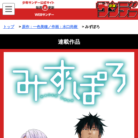
WEBサンデー
トップ
>
原作：一色美穂／作画：水口尚樹
> みずぽろ
連載作品