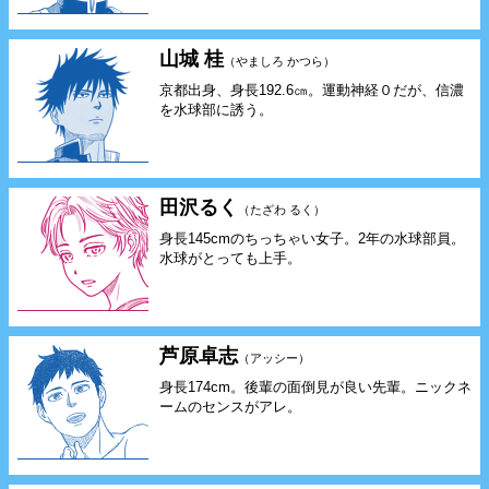
山城 桂
（やましろ かつら）
京都出身、身長192.6㎝。運動神経０だが、信濃
を水球部に誘う。
田沢るく
（たざわ るく）
身長145cmのちっちゃい女子。2年の水球部員。
水球がとっても上手。
芦原卓志
（アッシー）
身長174cm。後輩の面倒見が良い先輩。ニックネ
ームのセンスがアレ。