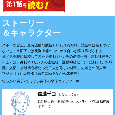
第1話を読む
ストーリー
＆キャラクター
スポーツ史上、最も過酷な競技といわれる水球。試合中は足もつけ
ないし、水面下では反則上等のぶつかり合いが繰り広げられる…
竜ノ尾高校に転校してきた身長185センチの信濃千曲（運動神経そこ
そこ）は、身長191センチの山城桂（運動神経ゼロ）に誘われ、水球
部に入部。水球初心者だった二人が厳しい練習、先輩との個人練、
マジメ（!?）な居残り練習に励みながら成長中！
でっかい男子×でっかい男子の水球コメディー!!!
信濃千曲
（しなの ちくま）
長野県出身、身長187㎝。元バレー部で運動神経
はそこそこ。