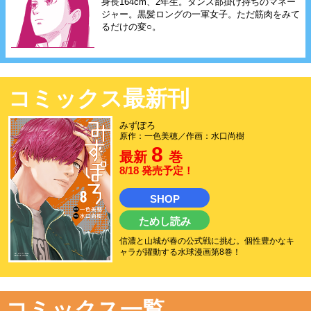
身長164cm、2年生。ダンス部掛け持ちのマネー
ジャー。黒髪ロングの一軍女子。ただ筋肉をみて
るだけの変○。
コミックス最新刊
みずぽろ
原作：一色美穂／作画：水口尚樹
8
最新
巻
8/18 発売予定！
SHOP
ためし読み
信濃と山城が春の公式戦に挑む。個性豊かなキ
ャラが躍動する水球漫画第8巻！
コミックス一覧