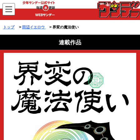
WEBサンデー
トップ
>
田辺イエロウ
> 界変の魔法使い
連載作品