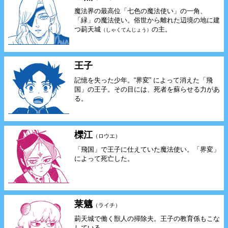
魔法界の最高位「七色の魔法使い」の一角、
「緑」の魔法使い。俗世から離れた辺境の地に建
つ莿天城
の主。
（しゃくてんじょう）
王子
記憶を失った少年。“界変” によって消えた「飛
国」の王子。その目には、死者を蘇らせる力があ
る。
櫟江
（ロウエ）
「飛国」で王子に仕えていた魔法使い。「界変」
によって死亡した。
莱魑
（ライチ）
莿天城で働く獣人の掃除夫。王子の教育係もこな
している。