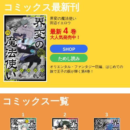
コミックス最新刊
界変の魔法使い
田辺イエロウ
4
最新
巻
大人気発売中！
SHOP
ためし読み
オリエンタル・ファンタジー巨編、はじめての
旅で王子の眼が輝く第4巻！
コミックス一覧
1
2
3