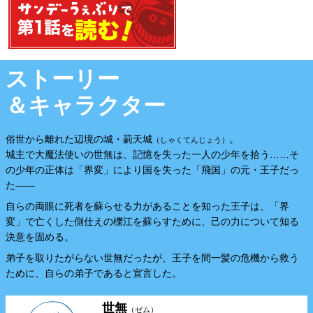
第1話を読む
ストーリー
＆キャラクター
俗世から離れた辺境の城・莿天城
。
（しゃくてんじょう）
城主で大魔法使いの世無は、記憶を失った一人の少年を拾う……そ
の少年の正体は「界変」により国を失った「飛国」の元・王子だっ
た――
自らの両眼に死者を蘇らせる力があることを知った王子は、「界
変」で亡くした側仕えの櫟江を蘇らすために、己の力について知る
決意を固める。
弟子を取りたがらない世無だったが、王子を間一髪の危機から救う
ために、自らの弟子であると宣言した。
世無
（ゼム）