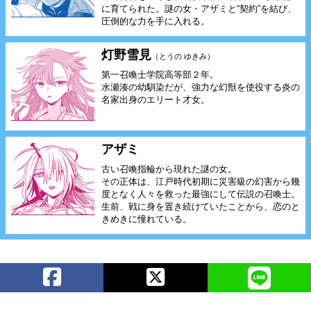
に育てられた。謎の女・アザミと“契約”を結び、
圧倒的な力を手に入れる。
灯野雪見
（とうの ゆきみ）
第一召喚士学院高等部２年。
水瀬湊の幼馴染だが、強力な幻獣を使役する炎の
名家出身のエリート才女。
アザミ
古い召喚指輪から現れた謎の女。
その正体は、江戸時代初期に災害級の幻害から幾
度となく人々を救った最強にして伝説の召喚士。
生前、戦に身を置き続けていたことから、恋のと
きめきに憧れている。