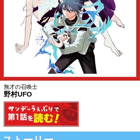
無才の召喚士
野村UFO
第1話を読む
ストーリー