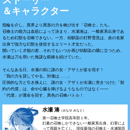
＆キャラクター
指輪を介し、異界より異形の力を喚び出す「召喚士」たち。
召喚士の能力は血筋によって決まり、水瀬湊は、一般家系出身であ
るため幻獣を召喚できない。一方、幼馴染の灯野雪見は、炎の名家
出身で強力な幻獣を使役するエリート才女だった。
開いていく才能の差…それでもいつか再び幼馴染の隣に立つため、
水瀬は刀を用いた無謀な鍛錬を続けていた。
そんなある日、水瀬の前に謎の女・アザミが姿を現す！
「我の力を貸してやる。対価は……」
圧倒的な力と引き換えに、謎の女・アザミが水瀬に突きつけた「契
約の代償」は、命や心臓を捧げるようなものではなく───
「代償」が運命を回す、異色の召喚バトル！
水瀬 湊
（みなせ みなと）
第一召喚士学院高等部１年。
幻素の召喚しかできない一般家系出身。幻害によ
って両親を亡くし、現役最強の召喚士・水瀬龍臣