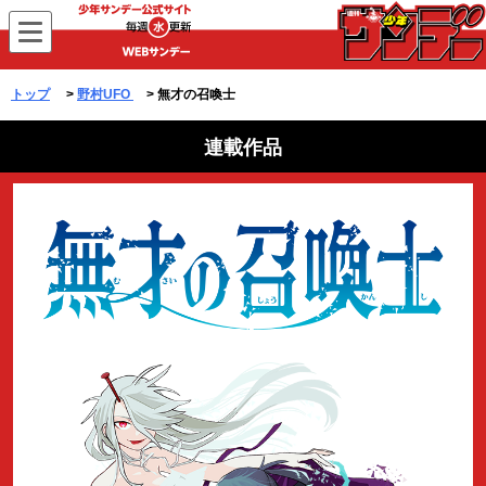
WEBサンデー
トップ
>
野村UFO
> 無才の召喚士
連載作品