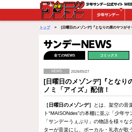
WEBサンデー
トップ
> [日曜日のメゾンデ]『となりの席のヤツがそういう
サンデーNEWS
全てのNEWS
コミックス
NEWS
2026/05/27
[日曜日のメゾンデ]『とな
ノミ「アイズ」配信！
［日曜日のメゾンデ］
とは、架空の音
ト“MAISONdes”の本棚に並ぶ「少年
「サンデーうぇぶり」の物語を様々な
ターが音楽にし、ボーカル・礼衣が歌