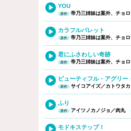
YOU
帝乃三姉妹は案外、チョ
原作
カラフルパレット
帝乃三姉妹は案外、チョ
原作
君にふさわしい奇跡
帝乃三姉妹は案外、チョ
原作
ビューティフル・アグリー
サイコアイズ／カトウタ
原作
ふり
アイツノカノジョ／肉丸
原作
モドキステップ！