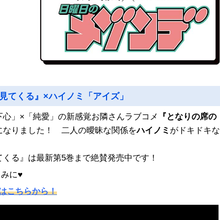
見てくる』×ハイノミ「アイズ」
下心」×「純愛」の新感覚お隣さんラブコメ
『となりの席の
になりました！ 二人の曖昧な関係を
ハイノミ
がドキドキな
てくる』は最新第5巻まで絶賛発売中です！
みに♥
はこちらから！