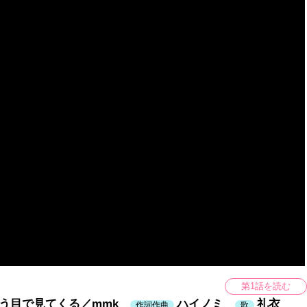
第1話を読む
いう目で見てくる／mmk
ハイノミ
礼衣
作詞作曲
歌