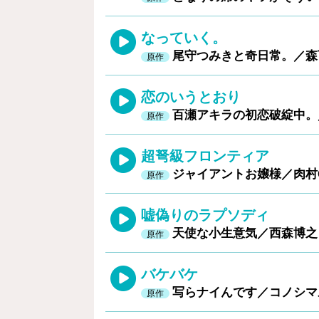
なっていく。
尾守つみきと奇日常。／
原作
恋のいうとおり
百瀬アキラの初恋破綻中
原作
超弩級フロンティア
ジャイアントお嬢様／肉
原作
嘘偽りのラプソディ
天使な小生意気／西森博
原作
バケバケ
写らナイんです／コノシ
原作