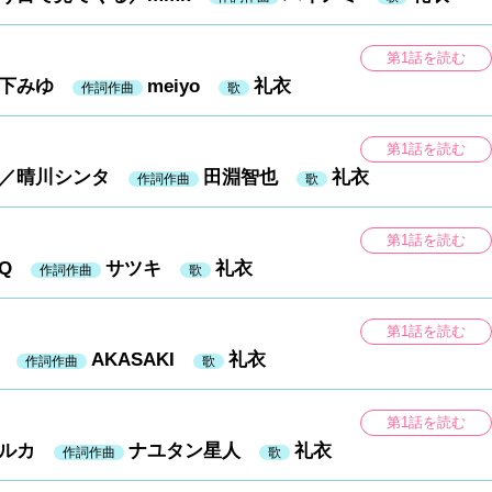
第1話を読む
森下みゆ
meiyo
礼衣
作詞作曲
歌
第1話を読む
。／晴川シンタ
田淵智也
礼衣
作詞作曲
歌
第1話を読む
村Q
サツキ
礼衣
作詞作曲
歌
第1話を読む
之
AKASAKI
礼衣
作詞作曲
歌
第1話を読む
マルカ
ナユタン星人
礼衣
作詞作曲
歌