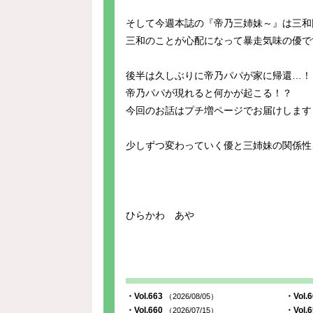
そして今週本誌の『帝乃三姉妹～』は三和
三和のことが心配になって暴走気味の優で
後半は久しぶりに帝乃パパが家に帰還…！
帝乃パパが現れると何かが起こる！？
今回のお話はプチ増ページでお届けします
少しずつ変わっていく優と三姉妹の関係性を
ひらかわ あや
・Vol.663
・Vol.
（2026/08/05）
・Vol.660
・Vol.
（2026/07/15）