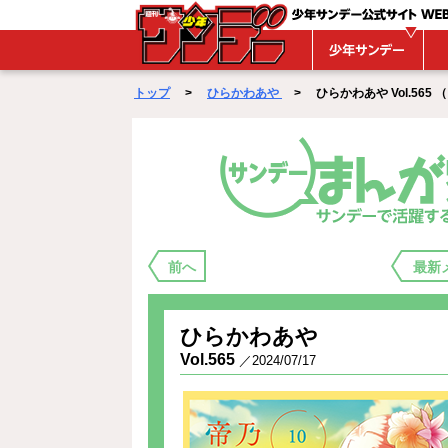
WEBサンデー
トップ
>
ひらかわあや
> ひらかわあや Vol.565 （ 20
まんが家バックステージ
前へ
最新
ひらかわあや
Vol.565
／2024/07/17