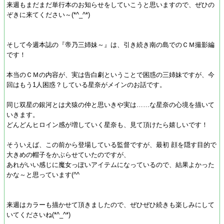
来週もまだまだ単行本のお知らせをしていこうと思いますので、ぜひの
ぞきに来てください～(*^_^*)
そして今週本誌の『帝乃三姉妹～』は、引き続き南の島でのＣＭ撮影編
です！
本当のＣＭの内容が、実は告白劇ということで困惑の三姉妹ですが、今
回はもう1人困惑？している星奈がメインのお話です。
同じ双星の銀河とは犬猿の仲と思いきや実は……な星奈の心境を描いて
いきます。
どんどんヒロイン感が増していく星奈も、見て頂けたら嬉しいです！
そういえば、この前から登場している監督ですが、最初 顔を隠す目的で
大きめの帽子をかぶらせていたのですが、
あれがいい感じに魔女っぽいアイテムになっているので、結果よかった
かな～と思っています(^^ゞ
来週はカラーも描かせて頂きましたので、ぜひぜひ続きも楽しみにして
いてくださいね(*^_^*)