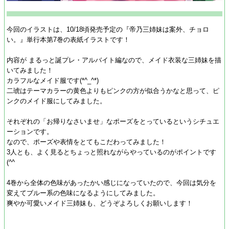
今回のイラストは、10/18頃発売予定の『帝乃三姉妹は案外、チョロ
い。』単行本第7巻の表紙イラストです！
内容が まるっと誕プレ・アルバイト編なので、メイド衣装な三姉妹を描
いてみました！
カラフルなメイド服です(*^_^*)
二琥はテーマカラーの黄色よりもピンクの方が似合うかなと思って、ピ
ンクのメイド服にしてみました。
それぞれの「お帰りなさいませ」なポーズをとっているというシチュエ
ーションです。
なので、ポーズや表情をとてもこだわってみました！
3人とも、よく見るとちょっと照れながらやっているのがポイントです
(^^ゞ
4巻から全体の色味があったかい感じになっていたので、今回は気分を
変えてブルー系の色味になるようにしてみました。
爽やか可愛いメイド三姉妹も、どうぞよろしくお願いします！