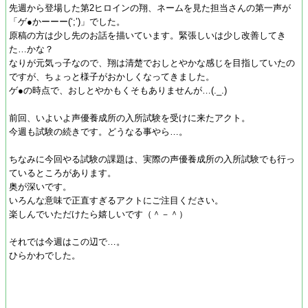
先週から登場した第2ヒロインの翔、ネームを見た担当さんの第一声が
「ゲ●かーーー(‘;’)」でした。
原稿の方は少し先のお話を描いています。緊張しいは少し改善してき
た…かな？
なりが元気っ子なので、翔は清楚でおしとやかな感じを目指していたの
ですが、ちょっと様子がおかしくなってきました。
ゲ●の時点で、おしとやかもくそもありませんが…(._.)
前回、いよいよ声優養成所の入所試験を受けに来たアクト。
今週も試験の続きです。どうなる事やら…。
ちなみに今回やる試験の課題は、実際の声優養成所の入所試験でも行っ
ているところがあります。
奥が深いです。
いろんな意味で正直すぎるアクトにご注目ください。
楽しんでいただけたら嬉しいです（＾－＾）
それでは今週はこの辺で…。
ひらかわでした。