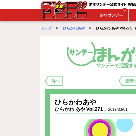
WEBサンデー
トップ
>
ひらかわあや
> ひらかわ あや Vol.271 （ 2
まんが家バックステージ
前へ
最新
ひらかわあや
ひらかわ あや Vol.271
／2017/03/01