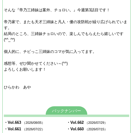
そんな『帝乃三姉妹は案外、チョロい。』今週第3話目です！
帝乃家で、またも天才三姉妹と凡人・優の攻防戦が繰り広げられていま
す。
結局のところ、三姉妹チョロいので、楽しんでもらえたら嬉しいです
(*^_^*)
個人的に、チビっこ三姉妹のコマが気に入ってます。
感想等、ぜひ聞かせてください～(^^)
よろしくお願いします！
ひらかわ あや
バックナンバー
・Vol.663
・Vol.662
（2026/08/05）
（2026/07/29）
・Vol.661
・Vol.660
（2026/07/22）
（2026/07/15）