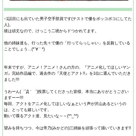
↑1話目にも出ていた男子空手部員です(テストで優をボッコボコにしてた
人)。
彼は頑丈なので、けっこう二琥からドつかれてます。
他の姉妹達も、行った先々で優の「行ってらっしゃい」を反芻している
ことでしょう…(*´∀｀*)
年末ですが、アニメ！アニメ！さんの方の、『アニメ化してほしいマン
ガ』完結作品編で、過去作の『天使とアクト!!』を1位に選んでいただき
ました!!!
うわーん(゜´Д｀゜)投票してくださった皆様、本当にありがとうござい
ますーー!!!
毎回、アクトをアニメ化してほしいなぁという声が沢山あるというの
は、とっても嬉しいです。
動いて喋るアクト達、見たいな～～(*^_^*)
望みを持ちつつ、今は帝乃(みかどの)三姉妹を頑張って描いていきます!!