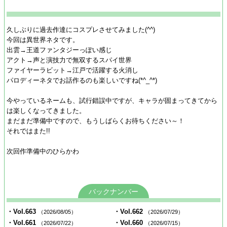
久しぶりに過去作達にコスプレさせてみました(^^)
今回は異世界ネタです。
出雲→王道ファンタジーっぽい感じ
アクト→声と演技力で無双するスパイ世界
ファイヤーラビット→江戸で活躍する火消し
パロディーネタでお話作るのも楽しいですね(*^_^*)
今やっているネームも、試行錯誤中ですが、キャラが固まってきてから
は楽しくなってきました。
まだまだ準備中ですので、もうしばらくお待ちください～！
それではまた!!
次回作準備中のひらかわ
バックナンバー
・Vol.663
・Vol.662
（2026/08/05）
（2026/07/29）
・Vol.661
・Vol.660
（2026/07/22）
（2026/07/15）