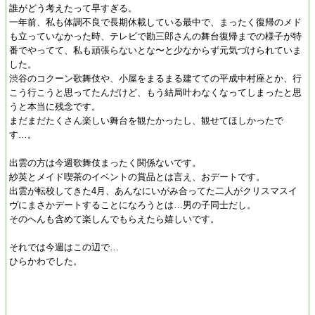
誰がどう考えたって早すぎる。
一年前、私も体調不良で長期休載している最中で、まったく復帰のメド
も立っていなかった時、テレビで勘三郎さんの舞台復帰までの様子が特
番でやってて、私も頑張らないとな〜と少なからず元気づけられていま
した。
渋谷のコクーン歌舞伎や、小屋をまるまる建てての平成中村座とか、行
こう行こうと思ってたんだけど、もう結局叶わなくなってしまったと思
うと本当に残念です。
まだまだたくさん楽しい舞台を観たかったし、観せてほしかったで
す…。
出雲の方は今週歌舞伎まったく関係ないです。
紗英とメイド喫茶のイベントの賞品とは言え、おデートです。
出雲が転校してきた4月、あんなにいがみ合ってた二人がクリスマスイ
ヴにまさかデートすることになろうとは…男の子同士だし。
そのへんも含めて楽しんでもらえたら嬉しいです。
それでは今週はこの辺で…
ひらかわでした。