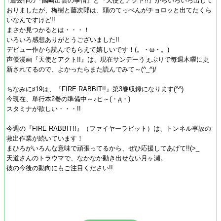
↑過去作の『國崎出雲の事情』と『天使とアクト!!』からいろいろ出して
おりましたが、梅樹と藤次郎は、頭のてっぺんがチョロッと出てたくら
いなんですけど!!
まさか見つかるとは・・・！
いろいろ感想ありがとうございました!!
デビュー作から読んでもらえて嬉しいです！(。・ω・。)
声優漫画『天使とアクト!!』は、現在サンデーうぇぶりで毎週木曜に更
新されてるので、よかったらまた読んでみて～(^_^)/
ちなみに♯19は、『FIRE RABBIT!!』第3巻収録になります(^^)
今現在、単行本2巻の準備中～♪ヒ～(・д・)
スタミナが欲しい・・・!!
今週の『FIRE RABBIT!!』（ファイヤーラビット）は、トンネル事故の
救出作業が続いています！
まひろがいろんな意味で頑張ってるから、ぜひ応援してあげて!!(>_
天道さんのトラウマで、なかなか動き出せない月ヶ瀬。
彼の今後の動向にもご注目ください!!