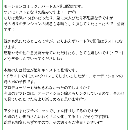
モーションコミック、パート3が明日配信です。
ついにアクトとなりの絡みですよ！！(^o^)
なりは元気いっぱいだったり、急に大人びたり不思議な子ですが、
その辺りのテンションの緩急も素晴らしく演じてくださったので、必聴
です！
続きも気になるところですが、とりあえずパート3で配信はラストにな
ります。
感想やその他ご意見聴かせていただけたら、とても嬉しいです(・ワ・)
どうぞ楽しんでいってくださいねv
本編の方は総世が追加キャストで登場です。
↑イラストですごいネタバレしてしまいましたが；、オーディションの
時の男の子役です。
プロデューサーも諦めきれなかったのでしょうか？
今回のアフレコは、オーディション編ともリンクしているので、合わせ
て見ていただけたらより楽しめると思います(^^♪
アクトはまだプチパニックでしょんぼりしてるのですが、
今週のとか担当さんいわく「乙女化してる！」だそうです(笑)。
総世も相変わらずですので、その辺りもご注目ください(^^ゞ