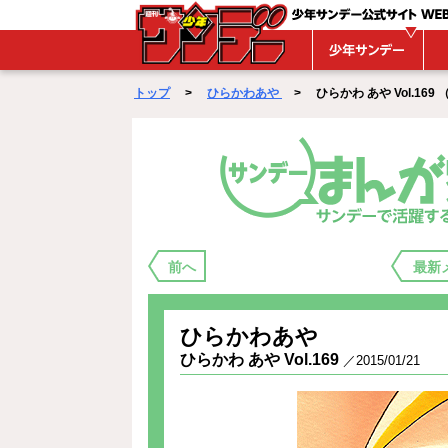
WEBサンデー
トップ
>
ひらかわあや
> ひらかわ あや Vol.169 （ 2
まんが家バックステージ
前へ
最新
ひらかわあや
ひらかわ あや Vol.169
／2015/01/21