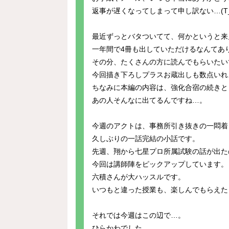
返事が遅くなってしまって申し訳ない…(T_
最近ずっとバタついてて、何かというと来
一年間で4冊も出していただけるなんてあ
その分、たくさんの方に読んでもらいたいで
今回描き下ろしプラスお蔵出しも数点いれ
ちなみに本編の内容は、強化合宿の続きと
あの人そんなに出てるんですね…。
今週のアクトは、事務所引き抜きの一悶着
久しぶりの一話完結の小話です。
先週、翔から七星プロ所属試験の話が出た
今回は講師陣をピックアップしています。
六積さんが大ハッスルです。
いつもと違った授業も、楽しんでもらえた
それでは今週はこの辺で…。
ひらかわでした。