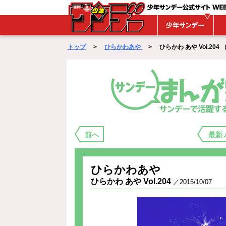
WEBサンデー
トップ
>
ひらかわあや
> ひらかわ あや Vol.204 （ 2
まんが家バックステージ
前へ
最新
ひらかわあや
ひらかわ あや Vol.204
／2015/10/07