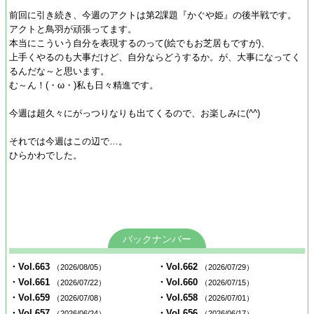
前回に引き続き、今週のアクトは第2課題『かぐや姫』の後半戦です。
アクトと鳥羽が頑張ってます。
本当にこういう自分を表現するのって(絵でもお芝居もですが)、
上手くやるのも大事だけど、自分ならどうするか。が、大事になってく
るんだな～と思います。
む～ん！(・ω・)私も日々精進です。
今週は超久々にがっつりなりも出てくるので、お楽しみに(^^)
それでは今週はこの辺で…。
ひらかわでした。
バックナンバー
・Vol.663
・Vol.662
（2026/08/05）
（2026/07/29）
・Vol.661
・Vol.660
（2026/07/22）
（2026/07/15）
・Vol.659
・Vol.658
（2026/07/08）
（2026/07/01）
・Vol.657
・Vol.656
（2026/06/24）
（2026/06/17）