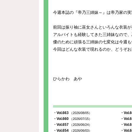
今週本誌の『帝乃三姉妹～』は帝乃家の実
前回は振り袖に巫女さんといろんな衣装が描け
アルバイトも経験してきた三姉妹なので、
優のために頑張る三姉妹の七変化は今週も
今回はどんな衣装で現れるのか、どうぞお
ひらかわ あや
・Vol.663
・Vol.
（2026/08/05）
・Vol.660
・Vol.
（2026/07/15）
・Vol.657
・Vol.
（2026/06/24）
・Vol.654
・Vol.
（2026/06/03）