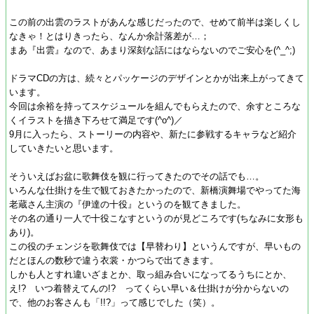
この前の出雲のラストがあんな感じだったので、せめて前半は楽しくし
なきゃ！とはりきったら、なんか余計落差が…；
まあ『出雲』なので、あまり深刻な話にはならないのでご安心を(^_^;)
ドラマCDの方は、続々とパッケージのデザインとかが出来上がってきて
います。
今回は余裕を持ってスケジュールを組んでもらえたので、余すところな
くイラストを描き下ろせて満足です(^o^)／
9月に入ったら、ストーリーの内容や、新たに参戦するキャラなど紹介
していきたいと思います。
そういえばお盆に歌舞伎を観に行ってきたのでその話でも…。
いろんな仕掛けを生で観ておきたかったので、新橋演舞場でやってた海
老蔵さん主演の『伊達の十役』というのを観てきました。
その名の通り一人で十役こなすというのが見どころです(ちなみに女形も
あり)。
この役のチェンジを歌舞伎では【早替わり】というんですが、早いもの
だとほんの数秒で違う衣裳・かつらで出てきます。
しかも人とすれ違いざまとか、取っ組み合いになってるうちにとか、
え!? いつ着替えてんの!? ってくらい早い＆仕掛けが分からないの
で、他のお客さんも「!!?」って感じでした（笑）。