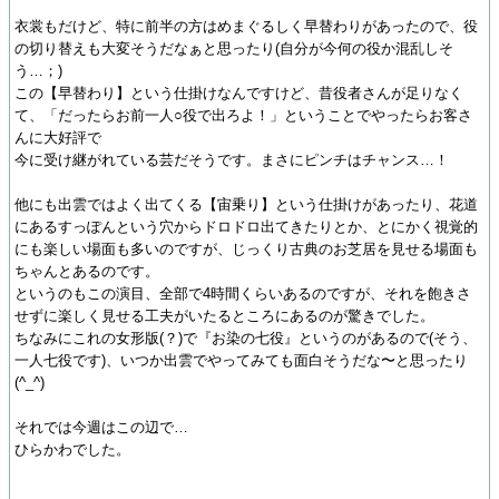
衣裳もだけど、特に前半の方はめまぐるしく早替わりがあったので、役
の切り替えも大変そうだなぁと思ったり(自分が今何の役か混乱しそ
う…；)
この【早替わり】という仕掛けなんですけど、昔役者さんが足りなく
て、「だったらお前一人○役で出ろよ！」ということでやったらお客さ
んに大好評で
今に受け継がれている芸だそうです。まさにピンチはチャンス…！
他にも出雲ではよく出てくる【宙乗り】という仕掛けがあったり、花道
にあるすっぽんという穴からドロドロ出てきたりとか、とにかく視覚的
にも楽しい場面も多いのですが、じっくり古典のお芝居を見せる場面も
ちゃんとあるのです。
というのもこの演目、全部で4時間くらいあるのですが、それを飽きさ
せずに楽しく見せる工夫がいたるところにあるのが驚きでした。
ちなみにこれの女形版(？)で『お染の七役』というのがあるので(そう、
一人七役です)、いつか出雲でやってみても面白そうだな〜と思ったり
(^_^)
それでは今週はこの辺で…
ひらかわでした。