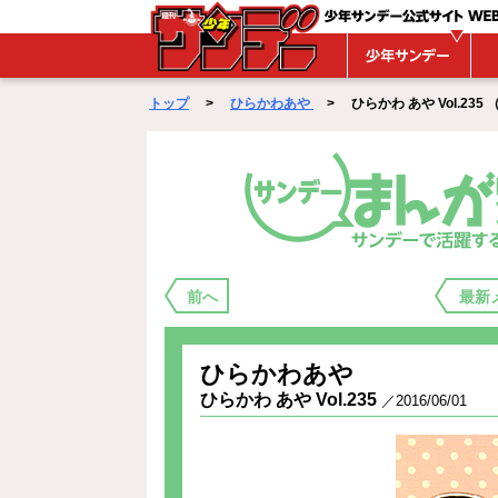
WEBサンデー
トップ
>
ひらかわあや
> ひらかわ あや Vol.235 （ 2
まんが家バックステージ
前へ
最新
ひらかわあや
ひらかわ あや Vol.235
／2016/06/01