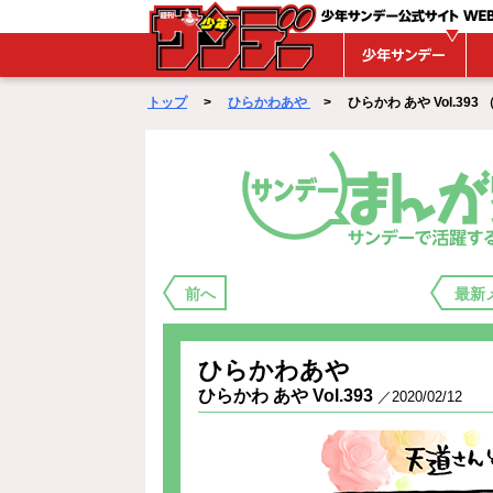
WEBサンデー
トップ
>
ひらかわあや
> ひらかわ あや Vol.393 （ 2
まんが家バックステージ
前へ
最新
ひらかわあや
ひらかわ あや Vol.393
／2020/02/12