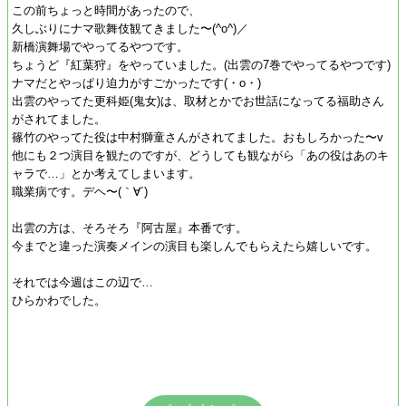
この前ちょっと時間があったので、
久しぶりにナマ歌舞伎観てきました〜(^o^)／
新橋演舞場でやってるやつです。
ちょうど『紅葉狩』をやっていました。(出雲の7巻でやってるやつです)
ナマだとやっぱり迫力がすごかったです(・o・)
出雲のやってた更科姫(鬼女)は、取材とかでお世話になってる福助さん
がされてました。
篠竹のやってた役は中村獅童さんがされてました。おもしろかった〜v
他にも２つ演目を観たのですが、どうしても観ながら「あの役はあのキ
ャラで…」とか考えてしまいます。
職業病です。デヘ〜(｀∀´)
出雲の方は、そろそろ『阿古屋』本番です。
今までと違った演奏メインの演目も楽しんでもらえたら嬉しいです。
それでは今週はこの辺で…
ひらかわでした。