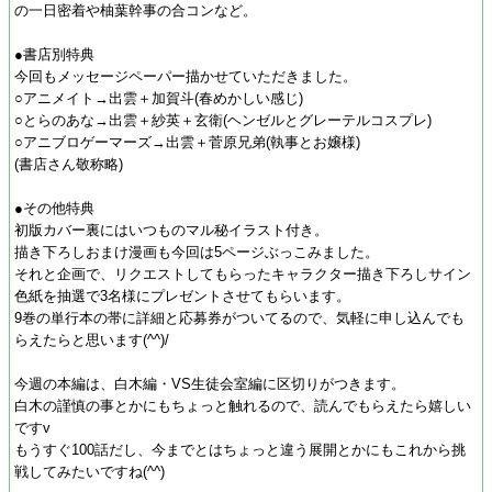
の一日密着や柚葉幹事の合コンなど。
●書店別特典
今回もメッセージペーパー描かせていただきました。
○アニメイト→出雲＋加賀斗(春めかしい感じ)
○とらのあな→出雲＋紗英＋玄衛(ヘンゼルとグレーテルコスプレ)
○アニブロゲーマーズ→出雲＋菅原兄弟(執事とお嬢様)
(書店さん敬称略)
●その他特典
初版カバー裏にはいつものマル秘イラスト付き。
描き下ろしおまけ漫画も今回は5ページぶっこみました。
それと企画で、リクエストしてもらったキャラクター描き下ろしサイン
色紙を抽選で3名様にプレゼントさせてもらいます。
9巻の単行本の帯に詳細と応募券がついてるので、気軽に申し込んでも
らえたらと思います(^^)/
今週の本編は、白木編・VS生徒会室編に区切りがつきます。
白木の謹慎の事とかにもちょっと触れるので、読んでもらえたら嬉しい
ですv
もうすぐ100話だし、今までとはちょっと違う展開とかにもこれから挑
戦してみたいですね(^^)