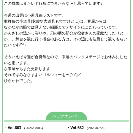
この成果はまたいずれ形にできたらな〜と思っていますv
今週の出雲は小道具編ラストです。
歌舞伎の小道具(衣裳や大道具もですけど…)は、客席からは
なかなか肉眼では見えない細部までデザインにこだわっています。
かんざしの透かし彫りや、刀の柄の部分が役者さんの家紋だったりと
か…。舞台を観に行く機会のある方は、その辺にも注目して観てもらい
たいです(^^♪
そういえば今週が合併号なので、来週のバックステージはお休みにした
いと思います。
さ来週からまた更新します。
それではみなさまよいゴルウィーを〜(^o^)／
ひらかわでした。
バックナンバー
・Vol.663
・Vol.662
（2026/08/05）
（2026/07/29）