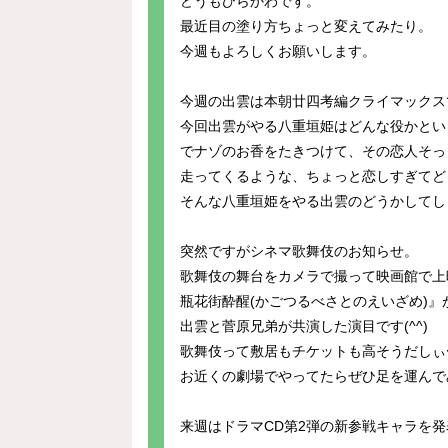
どうもひらかわです。
最近目の塗り方ちょっと変えてみたり。
今週もよろしくお願いします。
今週の出雲は本朝廿四考編クライマックス
今回出雲がやる八重垣姫はどんな役かとい
でナゾのお香をたきつけて、その恋人そっ
走ってくるような、ちょっと恋しすぎてど
そんな八重垣姫をやる出雲のどうかしてしま
突然ですがシネマ歌舞伎のお知らせ。
歌舞伎の舞台をカメラで撮って映画館で上
瓶花街酔醒(かごつるべさとのえいざめ)』
出雲と菅原兄弟が共演した演目です(^^)
歌舞伎って敷居もチケットも高そうだしぃ
お近くの劇場でやってたらぜひ足を運んで
来週はドラマCD第2弾の新参戦キャラを