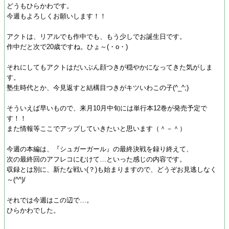
どうもひらかわです。
今週もよろしくお願いします！！
アクトは、リアルでも作中でも、もう少しでお誕生日です。
作中だと次で20歳ですね。ひょ～(・o・)
それにしてもアクトはだいぶん顔つきが穏やかになってきた気がしま
す。
塾生時代とか、今見返すと結構目つきがキツいわこの子(^_^;)
そういえば早いもので、来月10月中旬には単行本12巻が発売予定で
す！！
また情報等ここでアップしていきたいと思います（＾－＾）
今週の本編は、『シュガーガール』の最終決戦を録り終えて、
次の最終回のアフレコにむけて…といった感じの内容です。
収録とは別に、新たな戦い(？)も始まりますので、どうぞお見逃しなく
～(^^)/
それでは今週はこの辺で…。
ひらかわでした。