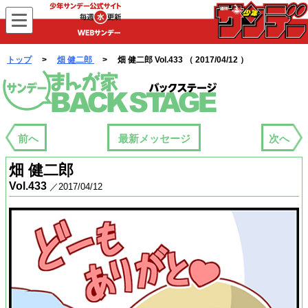
WEBサンデー
トップ
>
畑 健二郎
> 畑 健二郎 Vol.433 （ 2017/04/12 ）
まんが家バックステージ
前へ
最新メッセージ
次へ
畑 健二郎
Vol.433
／2017/04/12