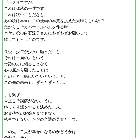
ビックリですが、
これは偶然の一致です。
これは凄いことだなと。
あの歌は本当にこの漫画の本質を捉えた素晴らしい歌で
だからこそカバーアルバムを作る時
ハヤテ役の白石涼子さんにわざわざお願いして
歌ってもらったのです。
最後、少年が少女に願ったこと。
それは王族の力という
奇跡の力に頼ることなく、
心の底から願ったことは
その人と一緒にいたいということ。
この先の未来も、ずっとずっと…。
手を繋ぎ、
今度こそ誤解がないように
ゆっくり話をすると決めた二人。
お金持ちのお嬢さまでもなく
執事でもない、ただの普通の男女として。
この先、二人が幸せになるのかどうかは
分かりません。