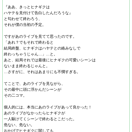
『ああ、きっとヒナギクは
ハヤテを見付けて告白したんだろうな』
と匂わせて終わろう、
それが僕の当初の予定。
ですがあのライブを見てて思ったのです。
「あれ？でもそれで終わると
結局終盤、ヒナギクはハヤテとの絡みなしで
終わっちゃうじゃん…」…と。
あと、結局それでは最後にヒナギクの可愛いシーンは
ないまま終わるじゃんと。
…さすがに、それはあまりにも不憫すぎる。
てことで、あのライブを見ながら、
その最中に頭に浮かんだシーンが
その二コマ。
個人的には、本当にあのライブがあって良かった！
あのライブがなかったらヒナギクが
一人駆けてくシーンで終わるとこだった。
危ない、危ない。
おかげでヒナギクに関しても