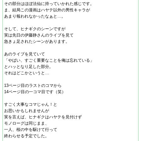
その部分はほぼ法仙に持っていかれた感じです。
ま、結局この漫画はハヤテ以外の男性キャラが
あまり報われなかったなぁと…。
そして、ヒナギクのシーンですが
実は先日の伊藤静さんのライブを見て
急きょ足されたシーンがあります。
あのライブを見ていて
「やばい、すごく重要なことを俺は忘れている」
とハッとなり足した部分。
それはどこかというと…
13ページ目のラストのコマから
14ページ目の一コマ目です（笑）
すごく大事なコマじゃん！と
お思いかもしれませんが
実を言えば、ヒナギクはハヤテを見付けず
モノローグは同じまま、
一人、桜の中を駆けて行って
終わらせる予定でした。