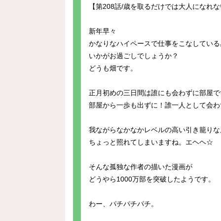
【第208話/歳を取るだけでは大人になれ
新年早々
かなりなハイペースで仕事をこなしている
いかがお過ごしでしょうか？
どうも畑です。
正月初めの三日間は誰にも会わずに部屋で
部屋から一歩も出ずに！誰一人として会わ
我ながらなかなかレベルの高い引き籠りな
ちょっと照れてしまいますね。エヘヘ☆
そんな孤独な作者の描いた漫画が
どうやら1000万部を突破したようです。
わー、パチパチパチ。