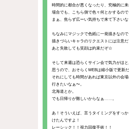
時間的に都合が悪くなったり、究極的に来
場合でも、こちら側で色々何とかするので
まぁ、焦らず広ーい気持ちで来て下さいな
ちなみにマジックで色紙に一発描きなので
描きづらいキャラのリクエストには注意だ
あと失敗しても笑顔は約束だぞ☆
そして来週は恐らくサイン会で気力がほと
思うので、おそらくWEBは縮小版で更新
それにしても時間があれば東京以外の会場
行きたいなぁ〜。
北海道とか。
でも日帰りが難しいからなぁ……。
あ！そういえば、言うタイミングをすっか
けたんですよ！
レーシック！！視力回復手術！！