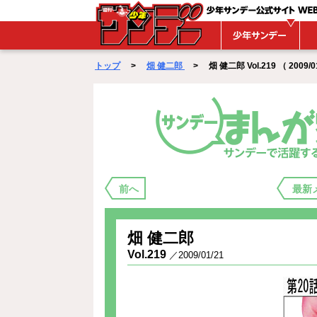
WEBサンデー
トップ
>
畑 健二郎
> 畑 健二郎 Vol.219 （ 2009/01
まんが家バックステージ
前へ
最新
畑 健二郎
Vol.219
／2009/01/21