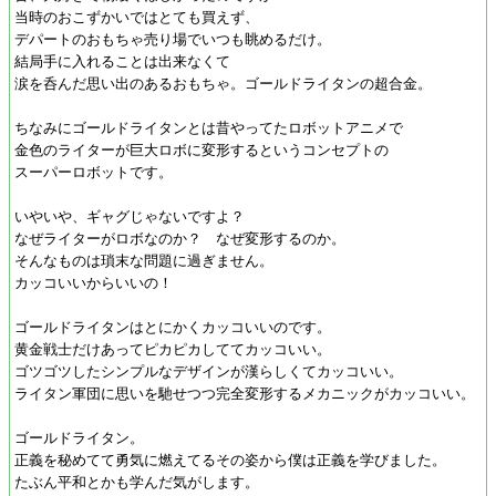
当時のおこずかいではとても買えず、
デパートのおもちゃ売り場でいつも眺めるだけ。
結局手に入れることは出来なくて
涙を呑んだ思い出のあるおもちゃ。ゴールドライタンの超合金。
ちなみにゴールドライタンとは昔やってたロボットアニメで
金色のライターが巨大ロボに変形するというコンセプトの
スーパーロボットです。
いやいや、ギャグじゃないですよ？
なぜライターがロボなのか？ なぜ変形するのか。
そんなものは瑣末な問題に過ぎません。
カッコいいからいいの！
ゴールドライタンはとにかくカッコいいのです。
黄金戦士だけあってピカピカしててカッコいい。
ゴツゴツしたシンプルなデザインが漢らしくてカッコいい。
ライタン軍団に思いを馳せつつ完全変形するメカニックがカッコいい。
ゴールドライタン。
正義を秘めてて勇気に燃えてるその姿から僕は正義を学びました。
たぶん平和とかも学んだ気がします。