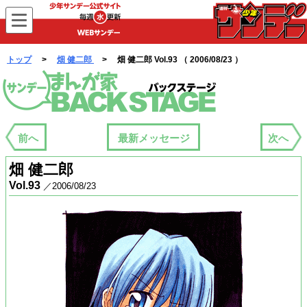
WEBサンデー
トップ
>
畑 健二郎
> 畑 健二郎 Vol.93 （ 2006/08/23 ）
まんが家バックステージ
前へ
最新メッセージ
次へ
畑 健二郎
Vol.93
／2006/08/23