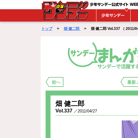
WEBサンデー
トップ
>
畑 健二郎
> 畑 健二郎 Vol.337 （ 2011/04
まんが家バックステージ
前へ
最新
畑 健二郎
Vol.337
／2011/04/27