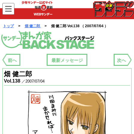
WEBサンデー
トップ
>
畑 健二郎
> 畑 健二郎 Vol.138 （ 2007/07/04 ）
まんが家バックステージ
前へ
最新メッセージ
次へ
畑 健二郎
Vol.138
／2007/07/04