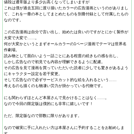
値段は通常版より多少お高くなってしまいますが
これは僕が過去五回に渡り描いたカラーの広告漫画というのがありまし
て、これを一冊の本としてまとめたものを別冊付録として付属したもの
なのです。
この広告漫画は自分で言い出し、始めたは良いのですがとにかく製作が
大変で大変で……。
何が大変かというとまずオールカラーの1ページ漫画でテーマは世界名
作劇場。
読み物として面白いよう一話ごとにある程度の続きもの感を出し、
しかし広告なので初見でも内容が理解できるように配慮。
その広告を見て漫画を買っていただいた読者に少しでも驚きがあるよう
にキャラクター設定を若干変更。
そして広告なので必ずサービスカット的な絵を入れるという……
考えるのも描くのも物凄い労力が掛かっている代物です。
にも関わらずほとんど本屋さんで見かけることはなく……。
なので今回の限定版は僕的にも非常に嬉しいです！
ただ、限定版なので部数に限りがあります。
なので確実に手に入れたい方は本屋さんに予約することをお勧めしま
す。