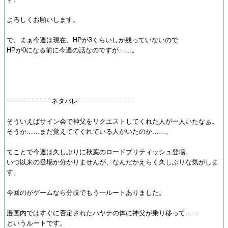
よろしくお願いします。
で、まぁ今週は現在、HPが3くらいしか残っていないので
HPが0になる前に今週の話なのですが……。
−−−−−−−−−−−ネタバレ−−−−−−−−−−−−−−
そういえばサイン会で神父をリクエストしてくれた人が一人いたなぁ。
そうか……まだ覚えててくれている人がいたのか……。
てことで今週は久しぶりに秋葉のロードブリティッシュ登場。
いつ以来の登場か分かりませんが、なんだかえらく久しぶりな気がしま
す。
今回のがゲームなら分岐でもう一ルートありました。
漫画内ではすぐに否定されたハヤテの体に神父が乗り移って……
というルートです。