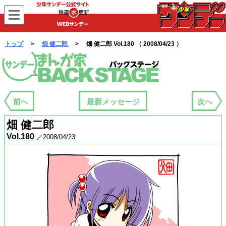
WEBサンデー
トップ
>
畑 健二郎
> 畑 健二郎 Vol.180 （ 2008/04/23 ）
まんが家バックステージ
前へ
最新メッセージ
次へ
畑 健二郎
Vol.180
／2008/04/23