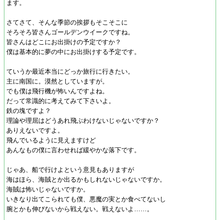
ます。
さてさて、そんな季節の挨拶もそこそこに
そろそろ皆さんゴールデンウイークですね。
皆さんはどこにお出掛けの予定ですか？
僕は基本的に夢の中にお出掛けする予定です。
ていうか最近本当にどっか旅行に行きたい。
主に南国に。漠然としていますが。
でも僕は飛行機が怖いんですよね。
だって常識的に考えてみて下さいよ。
鉄の塊ですよ？
理論や理屈はどうあれ飛ぶわけないじゃないですか？
ありえないですよ。
飛んでいるように見えますけど
あんなもの僕に言わせれば緩やかな落下です。
じゃあ、船で行けよという意見もありますが
海はほら、海賊とか出るかもしれないじゃないですか。
海賊は怖いじゃないですか。
いきなり出てこられても僕、悪魔の実とか食べてないし
腕とかも伸びないから戦えない。戦えないよ……。