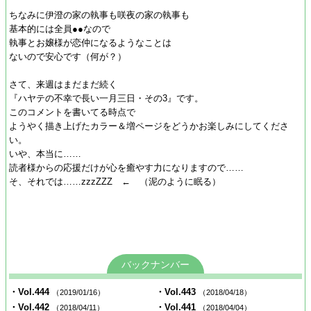
ちなみに伊澄の家の執事も咲夜の家の執事も
基本的には全員●●なので
執事とお嬢様が恋仲になるようなことは
ないので安心です（何が？）
さて、来週はまだまだ続く
『ハヤテの不幸で長い一月三日・その3』です。
このコメントを書いてる時点で
ようやく描き上げたカラー＆増ページをどうかお楽しみにしてくださ
い。
いや、本当に……
読者様からの応援だけが心を癒やす力になりますので……
そ、それでは……zzzZZZ ← （泥のように眠る）
バックナンバー
・Vol.444
・Vol.443
（2019/01/16）
（2018/04/18）
・Vol.442
・Vol.441
（2018/04/11）
（2018/04/04）