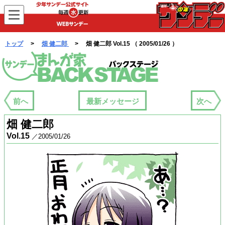
WEBサンデー
トップ
>
畑 健二郎
> 畑 健二郎 Vol.15 （ 2005/01/26 ）
まんが家バックステージ
前へ
最新メッセージ
次へ
畑 健二郎
Vol.15
／2005/01/26