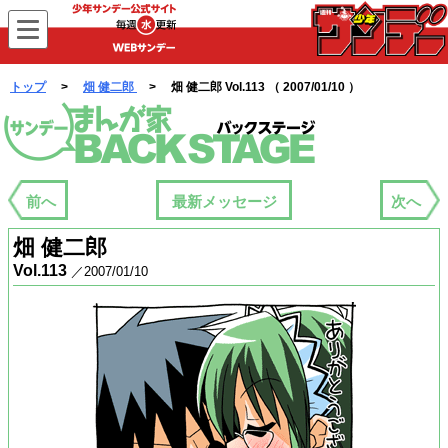
WEBサンデー
トップ
>
畑 健二郎
> 畑 健二郎 Vol.113 （ 2007/01/10 ）
まんが家バックステージ
前へ
最新メッセージ
次へ
畑 健二郎
Vol.113
／2007/01/10