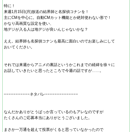
特に！
来週1月15日(月)放送の結界師と名探偵コナンを！
主にCMを中心に。自動CMカット機能とか絶対使わない形で！
かなり高画質な設定を使い、
地デジが入る人は地デジが良いんじゃないかな？
ええ。結界師も名探偵コナンも最高に面白いのでお楽しみにして
おいてください。
それでは来週からアニメの裏話というかこれまでの経緯を徐々に
お話していきたいと思ったところで今週の話ですが……。
−−−−−−−−−−−ネタバレ−−−−−−−−−−−−−−
なんだかありがとうばっか言っているのもアレなのですが
たくさんのご応募本当にありがとうございました。
まさか一万通を超えて投票がくると思っていなかったので