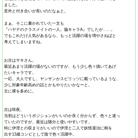
ました。
意外と付き合いが長いのだなぁと。
まぁ、そこに書かれていた一文も
『ハヤテのクラスメイトの一人。脇キャラA』でしたが……。
でもこれだけ人気があるなら、もっと活躍の場を増やさねばと
考えてしまいますね。
お次はサキさん。
最近あまり活躍の場がないのですが、もう少し色々描いてあげ
たいキャラです。
一応、大人ですし、ヤンサンかスピリッツに載っているような、
少し対象年齢高めの話とかもやりたいかなーと。
主に裸を多めに。
次は咲夜。
当初はどういうポジションがいいのか良く分からず、色々と迷っ
ていたのですが、最近は随分と使いやすいです。
特に伊澄との収まりがいいので伊澄と二人で妖怪退治に精を
出す13歳コンビとして陰で色々活躍中。