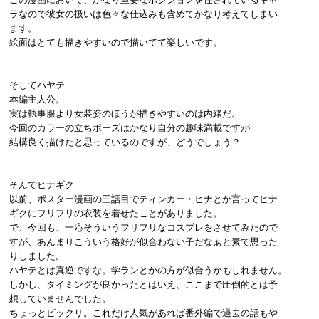
ラなので彼女の扱いは色々な仕込みも含めてかなり考えてしまい
ます。
絵面はとても描きやすいので描いてて楽しいです。
そしてハヤテ
本編主人公。
実は執事服より女装姿のほうが描きやすいのは内緒だ。
今回のカラーの立ちポーズはかなり自分の趣味満載ですが
結構良く描けたと思っているのですが、どうでしょう？
そんでヒナギク
以前、ポスター漫画の三話目でティンカー・ヒナとか言ってヒナ
ギクにフリフリの衣装を着せたことがありました。
で、今回も、一応そういうフリフリなコスプレをさせてみたので
すが、あんまりこういう格好が似合わない子だなぁと素で思った
りしました。
ハヤテとは真逆ですな。学ランとかの方が似合うかもしれません。
しかし、タイミングが良かったとはいえ、ここまで圧倒的とは予
想していませんでした。
ちょっとビックリ。これだけ人気があれば番外編で過去の話もや