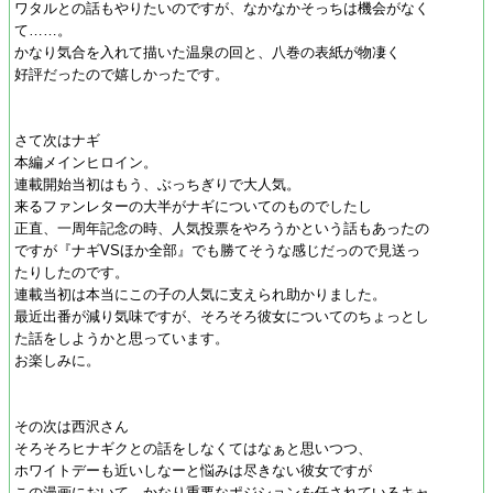
ワタルとの話もやりたいのですが、なかなかそっちは機会がなく
て……。
かなり気合を入れて描いた温泉の回と、八巻の表紙が物凄く
好評だったので嬉しかったです。
さて次はナギ
本編メインヒロイン。
連載開始当初はもう、ぶっちぎりで大人気。
来るファンレターの大半がナギについてのものでしたし
正直、一周年記念の時、人気投票をやろうかという話もあったの
ですが『ナギVSほか全部』でも勝てそうな感じだっので見送っ
たりしたのです。
連載当初は本当にこの子の人気に支えられ助かりました。
最近出番が減り気味ですが、そろそろ彼女についてのちょっとし
た話をしようかと思っています。
お楽しみに。
その次は西沢さん
そろそろヒナギクとの話をしなくてはなぁと思いつつ、
ホワイトデーも近いしなーと悩みは尽きない彼女ですが
この漫画において、かなり重要なポジションを任されているキャ