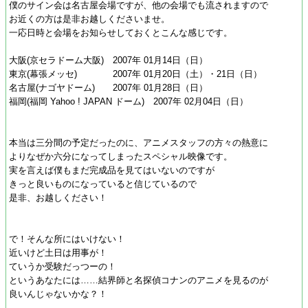
僕のサイン会は名古屋会場ですが、他の会場でも流されますので
お近くの方は是非お越しくださいませ。
一応日時と会場をお知らせしておくとこんな感じです。
大阪(京セラドーム大阪) 2007年 01月14日（日）
東京(幕張メッセ) 2007年 01月20日（土）・21日（日）
名古屋(ナゴヤドーム) 2007年 01月28日（日）
福岡(福岡 Yahoo ! JAPAN ドーム) 2007年 02月04日（日）
本当は三分間の予定だったのに、アニメスタッフの方々の熱意に
よりなぜか六分になってしまったスペシャル映像です。
実を言えば僕もまだ完成品を見てはいないのですが
きっと良いものになっていると信じているので
是非、お越しください！
で！そんな所にはいけない！
近いけど土日は用事が！
ていうか受験だっつーの！
というあなたには……結界師と名探偵コナンのアニメを見るのが
良いんじゃないかな？！