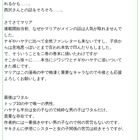
れるかも……。
西沢さんとの話をそろそろ……。
さてさてマリア
連載開始当初、なぜかマリアがメインの話は人気が取れませんで
した。
ナギやハヤテに比べて全然ファンレターも来ないですし、子供か
らは意地悪っぽいとまで言われ本気で凹んだりもしました。
で、そういうことを二巻の巻末に描いたわけですが
そこから徐々に……本当にジワジワとナギやハヤテに追いついて
きた感じです。
マリアはこの漫画の中で物凄く重要なキャラなので今後とも応援
よろしくお願いします。
最後はワタル
トップ10の中で唯一の男性。
ハヤテも半分は女の子なので純粋な男の子はワタルだけ。
貴重な存在です。
作者的には一番描きやすい男の子なので何の苦労もないのです。
サキさんに伊澄にシスターと女の子関係の苦労は続きそうですが。