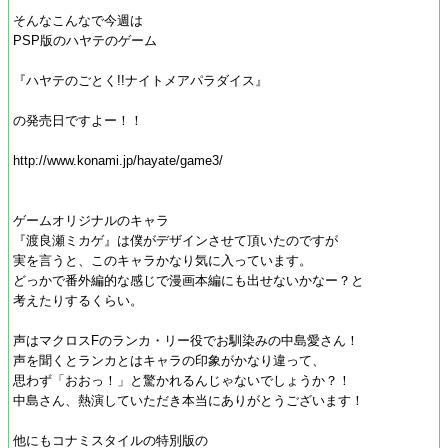
そんなこんなで今週は
PSP版のハヤテのゲーム
『ハヤテのごとく!!ナイトメアパラダイス』
の発売日ですよー！！
http://www.konami.jp/hayate/game3/
ゲームオリジナルのキャラ
『渡良瀬ミカゲ』は僕がデザインさせて頂いたのですが
実を言うと、このキャラかなり気に入っています。
どっかで番外編的な感じで漫画本編にも出せないかなー？と
考えたりするくらい。
声はマクロスFのランカ・リー役でお馴染みの中島愛さん！
声を聞くとランカとはキャラの印象がかなり違って、
思わず「おおっ！」と驚かれるんじゃないでしょうか？！
中島さん、熱演していただき本当にありがとうございます！
他にもコナミスタイルの特別版の