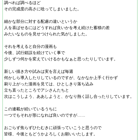
調べれば調べるほど
その完成度の高さに唸ってしまいました。
細かな部分に対する配慮の違いというか
人を喜ばせるにはどうすれば良いかを考え続けた蓄積の差
みたいなものを見せつけられた気がしました。
それを考えると自分の漫画も
今後、試行錯誤を続けていく事で
少しずつ何かを変えていけるかもなぁと思ったりしています。
新しい描き方や試みは実を言えば毎週
何かしら導入したりしているのですが、なかなか上手く行かず
刷り上がった漫画を見ては、ひとしきり落ち込み
立ち直ったところでアシさんたちと
次はこうしよう、ああしようと、かなり熱く話し合ったりしています。
この連載が続いているうちに
一つでもそれが形になれば良いのですが……
おごらず焦らずひたむきに頑張っていこうと思うので
皆様、今後ともどうかよろしくお願いいたします。