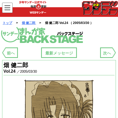
WEBサンデー
トップ
>
畑 健二郎
> 畑 健二郎 Vol.24 （ 2005/03/30 ）
まんが家バックステージ
前へ
最新メッセージ
次へ
畑 健二郎
Vol.24
／2005/03/30