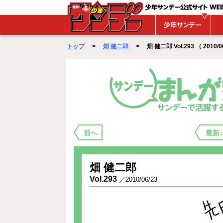
WEBサンデー
トップ
>
畑 健二郎
> 畑 健二郎 Vol.293 （ 2010/06
まんが家バックステージ
前へ
最新
畑 健二郎
Vol.293
／2010/06/23