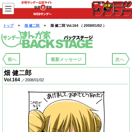
WEBサンデー
トップ
>
畑 健二郎
> 畑 健二郎 Vol.164 （ 2008/01/02 ）
まんが家バックステージ
前へ
最新メッセージ
次へ
畑 健二郎
Vol.164
／2008/01/02