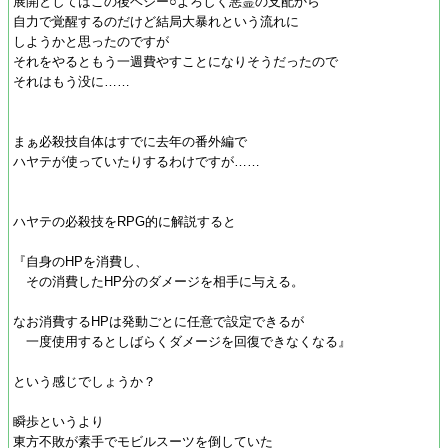
展開としてはこの後ベジー○よろしく悪霊の支配から
自力で覚醒するのだけど結局大暴れという流れに
しようかと思ったのですが
それをやるともう一週費やすことになりそうだったので
それはもう没に……
まぁ必殺技自体はすでに去年の番外編で
ハヤテが使っていたりするわけですが……
ハヤテの必殺技をRPG的に解説すると
『自身のHPを消費し、
その消費したHP分のダメージを相手に与える。
なお消費するHPは発動ごとに任意で設定できるが
一度使用するとしばらくダメージを回復できなくなる』
という感じでしょうか？
瞬歩というより
東方不敗が素手でモビルスーツを倒していた