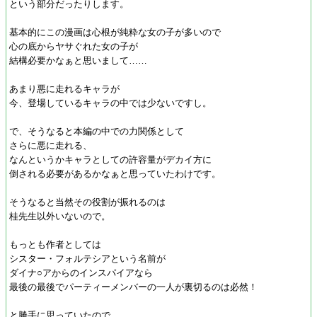
という部分だったりします。
基本的にこの漫画は心根が純粋な女の子が多いので
心の底からヤサぐれた女の子が
結構必要かなぁと思いまして……
あまり悪に走れるキャラが
今、登場しているキャラの中では少ないですし。
で、そうなると本編の中での力関係として
さらに悪に走れる、
なんというかキャラとしての許容量がデカイ方に
倒される必要があるかなぁと思っていたわけです。
そうなると当然その役割が振れるのは
桂先生以外いないので。
もっとも作者としては
シスター・フォルテシアという名前が
ダイナ○アからのインスパイアなら
最後の最後でパーティーメンバーの一人が裏切るのは必然！
と勝手に思っていたので