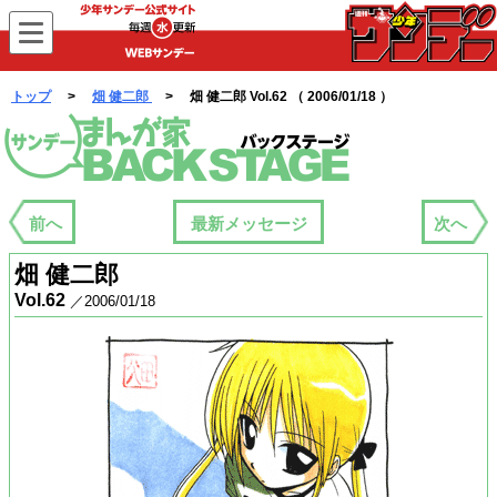
WEBサンデー
トップ
>
畑 健二郎
> 畑 健二郎 Vol.62 （ 2006/01/18 ）
まんが家バックステージ
前へ
最新メッセージ
次へ
畑 健二郎
Vol.62
／2006/01/18