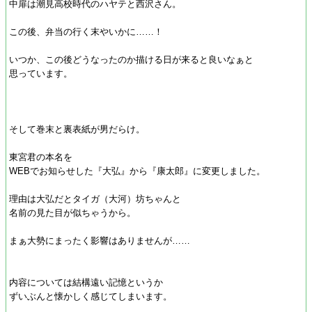
中扉は潮見高校時代のハヤテと西沢さん。
この後、弁当の行く末やいかに……！
いつか、この後どうなったのか描ける日が来ると良いなぁと
思っています。
そして巻末と裏表紙が男だらけ。
東宮君の本名を
WEBでお知らせした『大弘』から『康太郎』に変更しました。
理由は大弘だとタイガ（大河）坊ちゃんと
名前の見た目が似ちゃうから。
まぁ大勢にまったく影響はありませんが……
内容については結構遠い記憶というか
ずいぶんと懐かしく感じてしまいます。