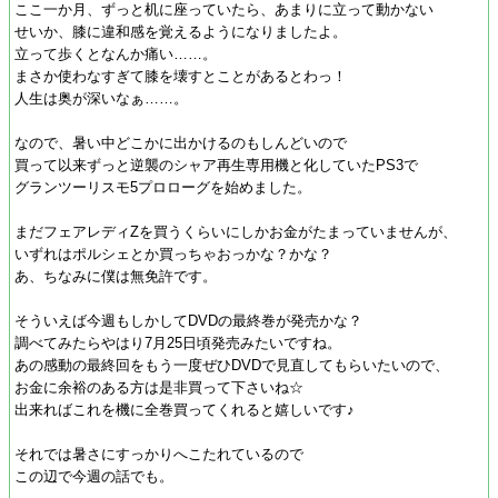
ここ一か月、ずっと机に座っていたら、あまりに立って動かない
せいか、膝に違和感を覚えるようになりましたよ。
立って歩くとなんか痛い……。
まさか使わなすぎて膝を壊すとことがあるとわっ！
人生は奥が深いなぁ……。
なので、暑い中どこかに出かけるのもしんどいので
買って以来ずっと逆襲のシャア再生専用機と化していたPS3で
グランツーリスモ5プロローグを始めました。
まだフェアレディZを買うくらいにしかお金がたまっていませんが、
いずれはポルシェとか買っちゃおっかな？かな？
あ、ちなみに僕は無免許です。
そういえば今週もしかしてDVDの最終巻が発売かな？
調べてみたらやはり7月25日頃発売みたいですね。
あの感動の最終回をもう一度ぜひDVDで見直してもらいたいので、
お金に余裕のある方は是非買って下さいね☆
出来ればこれを機に全巻買ってくれると嬉しいです♪
それでは暑さにすっかりへこたれているので
この辺で今週の話でも。