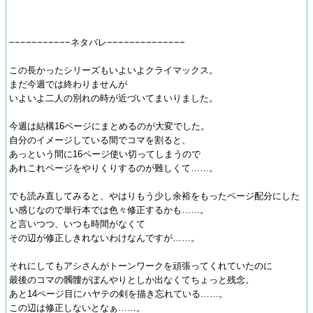
−−−−−−−−−−−ネタバレ−−−−−−−−−−−−−−
この長かったシリーズもいよいよクライマックス。
まだ今週では終わりませんが
いよいよ二人の別れの時が近づいてまいりました。
今週は結構16ページにまとめるのが大変でした。
自分のイメージしている間でコマを割ると、
あっという間に16ページ使い切ってしまうので
あれこれページをやりくりするのが難しくて……。
でも読み直してみると、やはりもう少し余裕をもったページ配分にした
い感じなので単行本では色々修正するかも……。
と言いつつ、いつも時間がなくて
その辺が修正しきれないわけなんですが……。
それにしてもアシさんがトーンワークを頑張ってくれていたのに
最後のコマの髑髏がぼんやりとしか出なくてちょっと残念。
あと14ページ目にハヤテの剣を描き忘れている……。
この辺は修正しないとなぁ……。