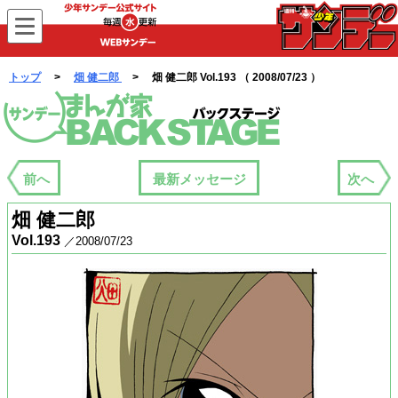
WEBサンデー
トップ
>
畑 健二郎
> 畑 健二郎 Vol.193 （ 2008/07/23 ）
まんが家バックステージ
前へ
最新メッセージ
次へ
畑 健二郎
Vol.193
／2008/07/23