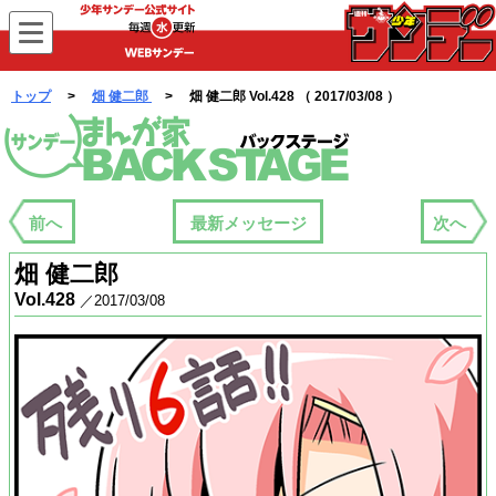
WEBサンデー
トップ
>
畑 健二郎
> 畑 健二郎 Vol.428 （ 2017/03/08 ）
まんが家バックステージ
前へ
最新メッセージ
次へ
畑 健二郎
Vol.428
／2017/03/08