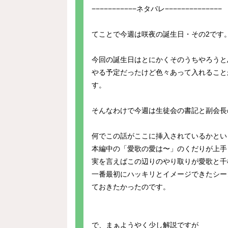
−−−−−−−−−−−ネタバレ−−−−−−−−−−−−−−
てことで今週は咲夜の誕生日・その2です
今回の誕生日はとにかくそのうちやろうと
やる予定だったけど色々あって入れること
す。
そんなわけで今週は生徒会の書記と副会長
何でこの話がここに挿入されているかとい
本編中の「愛歌の愛は〜」のくだりが上手
実を言えばこの辺りのやり取りが愛歌と千
一番最初にハッキリとイメージできたシー
ておきたかったのです。
で、まぁようやく少し解説ですが