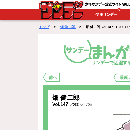
WEBサンデー
トップ
>
畑 健二郎
> 畑 健二郎 Vol.147 （ 2007/09
まんが家バックステージ
前へ
最新
畑 健二郎
Vol.147
／2007/09/05