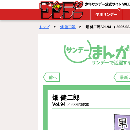
WEBサンデー
トップ
>
畑 健二郎
> 畑 健二郎 Vol.94 （ 2006/08
まんが家バックステージ
前へ
最新
畑 健二郎
Vol.94
／2006/08/30