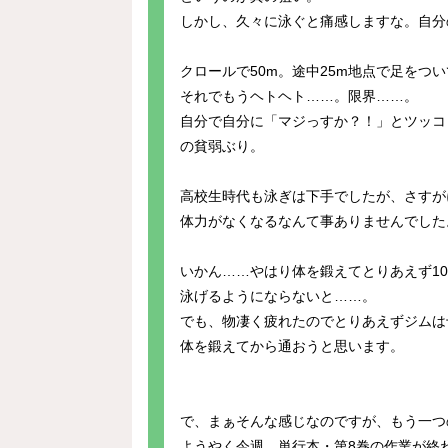
しかし、久々に泳ぐと痛感しますな。自分
クロールで50m。途中25m地点で足をつい
それでもうヘトヘト……。限界……。
自分で自分に「マジっすか？！」とツッコ
の貧弱ぶり。
高校生時代も泳ぎは下手でしたが、さすが
体力がなくなるなんて事ありませんでした
いかん……やはり体を鍛えてとりあえず10
泳げるようにならないと……。
でも、物凄く疲れたのでとりあえずジムは
体を鍛えてから通おうと思います。
で、まぁそんな感じなのですが、もう一つ
ようやく今週、単行本・第8巻の作業が終