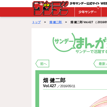
WEBサンデー
トップ
>
畑 健二郎
> 畑 健二郎 Vol.427 （ 2016/05
まんが家バックステージ
前へ
最新
畑 健二郎
Vol.427
／2016/05/11