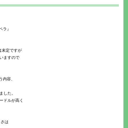
ペラ』
は未定ですが
いますので
う内容、
ました。
ードルが高く
しさは