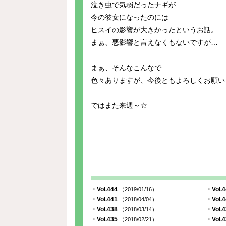
泣き虫で気弱だったナギが
今の彼女になったのには
ヒスイの影響が大きかったというお話。
まぁ、悪影響と言えなくもないですが…
まぁ、そんなこんなで
色々ありますが、今後ともよろしくお願い
ではまた来週～☆
・Vol.444
・Vol.
（2019/01/16）
・Vol.441
・Vol.
（2018/04/04）
・Vol.438
・Vol.
（2018/03/14）
・Vol.435
・Vol.
（2018/02/21）