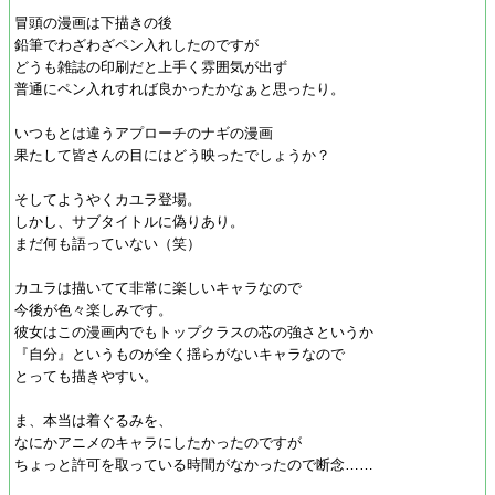
冒頭の漫画は下描きの後
鉛筆でわざわざペン入れしたのですが
どうも雑誌の印刷だと上手く雰囲気が出ず
普通にペン入れすれば良かったかなぁと思ったり。
いつもとは違うアプローチのナギの漫画
果たして皆さんの目にはどう映ったでしょうか？
そしてようやくカユラ登場。
しかし、サブタイトルに偽りあり。
まだ何も語っていない（笑）
カユラは描いてて非常に楽しいキャラなので
今後が色々楽しみです。
彼女はこの漫画内でもトップクラスの芯の強さというか
『自分』というものが全く揺らがないキャラなので
とっても描きやすい。
ま、本当は着ぐるみを、
なにかアニメのキャラにしたかったのですが
ちょっと許可を取っている時間がなかったので断念……