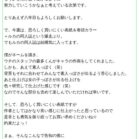
努力していこうかなぁと考えている次第です。
とりあえず八年目もよろしくお願いします。
で、今週は、恐ろしく買いにくい表紙＆巻頭カラー
＋ルカの同人誌という爆走ぶり。
でもルカの同人誌は結構気に入ってます。
僕がネームを描き、
ウチのスタッフの森多くんがキャラの作画をしてくれました。
しかも、あえて素人っぽく（笑）
背景もそれに合わせてみんなで素人っぽさが出るよう苦心しました。
あと仕上げは女の子っぽさが出る仕上げを
色々研究して仕上げた感じです（笑）
なのでそんな部分も含めて楽しんでいただければ幸いです。
そして、恐ろしく買いにくい表紙ですが
作者としてはかなり良い感じに仕上がったと思っているので
是非とも勇気を振り絞ってお買い求めくださいね☆
約束だよっ！
まぁ、そんなこんなで告知の後に