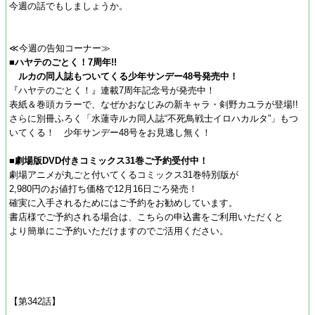
今週の話でもしましょうか。
≪今週の告知コーナー≫
■ハヤテのごとく！7周年!!
ルカの同人誌もついてくる少年サンデー48号発売中！
『ハヤテのごとく！』連載7周年記念号が発売中！
表紙＆巻頭カラーで、なぜかおなじみの新キャラ・剣野カユラが登場!!
さらに別冊ふろく「水蓮寺ルカ同人誌“不死鳥戦士イロハカルタ”」もつ
いてくる！ 少年サンデー48号をお見逃し無く！
■劇場版DVD付きコミックス31巻ご予約受付中！
劇場アニメが丸ごと付いてくるコミックス31巻特別版が
2,980円のお値打ち価格で12月16日ごろ発売！
確実に入手されるためにはご予約をお勧めしています。
書店様でご予約される場合は、こちらの申込書をご利用いただくと
より簡単にご予約いただけますのでご活用ください。
【第342話】