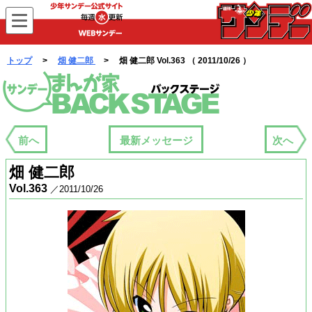
WEBサンデー
トップ
>
畑 健二郎
> 畑 健二郎 Vol.363 （ 2011/10/26 ）
まんが家バックステージ
前へ
最新メッセージ
次へ
畑 健二郎
Vol.363
／2011/10/26